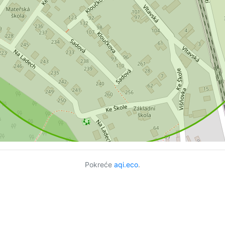
Pokreće
aqi.eco
.