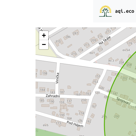
aqi.eco
+
−