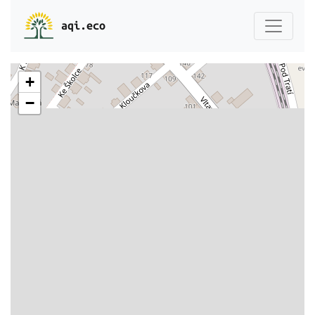
aqi.eco
+
−