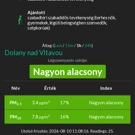
Ajánlott
szabadtéri szabadidős tevékenység (terhes nők,
gyermekek, légúti betegségben szenvedők,
szépkorúak)
Átlag: (
Last
/
15m
/
1h
/
24h
)
Dolany nad Vltavou
Légszennyezés szintje
:
Nagyon alacsony
Név
Érték
Index
PM
3.4
17%
Nagyon alacsony
3
µg/m
2.5
PM
7.8
16%
Nagyon alacsony
3
µg/m
10
Utolsó frissítés: 2026-08-10 11:08:16. Readings: 25.