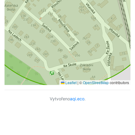
Leaflet
|
©
OpenStreetMap
contributors
Vytvořeno
aqi.eco
.