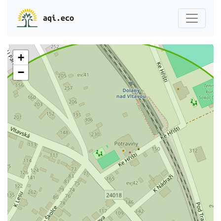
aqi.eco
+
−