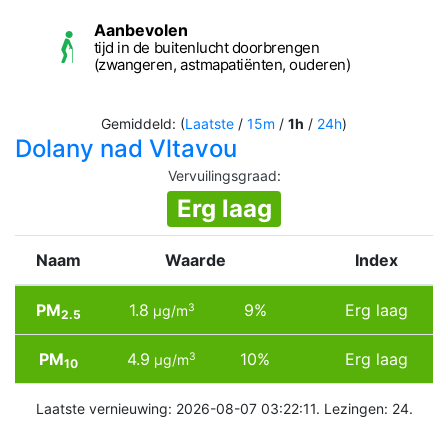
Aanbevolen
tijd in de buitenlucht doorbrengen
(zwangeren, astmapatiënten, ouderen)
Gemiddeld: (
Laatste
/
15m
/
1h
/
24h
)
Dolany nad Vltavou
Vervuilingsgraad
:
Erg laag
Naam
Waarde
Index
PM
1.8
9%
Erg laag
3
µg/m
2.5
PM
4.9
10%
Erg laag
3
µg/m
10
Laatste vernieuwing: 2026-08-07 03:22:11. Lezingen: 24.