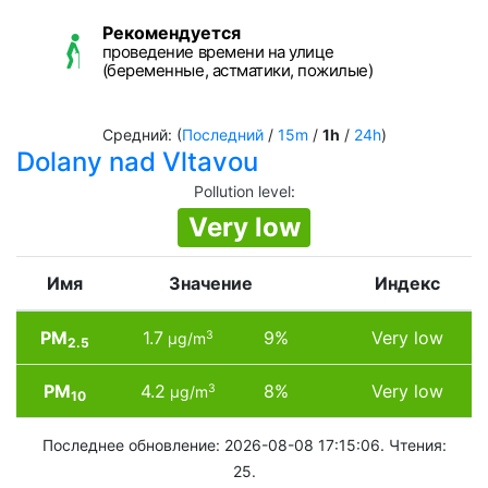
Рекомендуется
проведение времени на улице
(беременные, астматики, пожилые)
Средний: (
Последний
/
15m
/
1h
/
24h
)
Dolany nad Vltavou
Pollution level
:
Very low
Имя
Значение
Индекс
PM
1.7
9%
Very low
3
µg/m
2.5
PM
4.2
8%
Very low
3
µg/m
10
Последнее обновление: 2026-08-08 17:15:06. Чтения:
25.