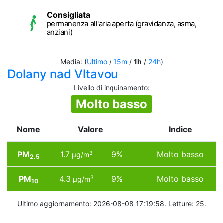
Consigliata
permanenza all'aria aperta (gravidanza, asma,
anziani)
Media: (
Ultimo
/
15m
/
1h
/
24h
)
Dolany nad Vltavou
Livello di inquinamento
:
Molto basso
Nome
Valore
Indice
PM
1.7
9%
Molto basso
3
µg/m
2.5
PM
4.3
9%
Molto basso
3
µg/m
10
Ultimo aggiornamento: 2026-08-08 17:19:58. Letture: 25.