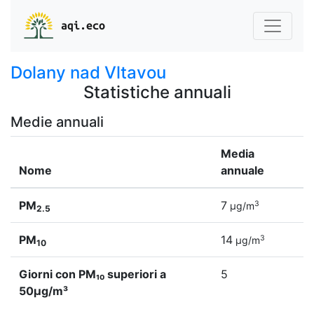
aqi.eco
Dolany nad Vltavou
Statistiche annuali
Medie annuali
Media
Nome
annuale
PM
7
3
µg/m
2.5
PM
14
3
µg/m
10
Giorni con PM₁₀ superiori a
5
50µg/m³