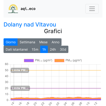
aqi.eco
Dolany nad Vltavou
Grafici
Giorno
Settimana
Mese
Anno
Dati istantanei
15m
1h
24h
30d