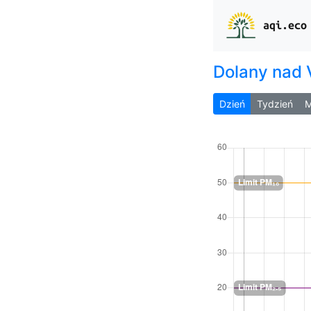
aqi.eco
Dolany nad 
Dzień
Tydzień
M