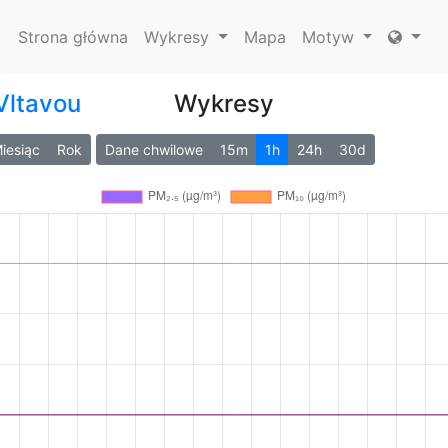
Strona główna
Wykresy
Mapa
Motyw
Vltavou
Wykresy
iesiąc
Rok
Dane chwilowe
15m
1h
24h
30d