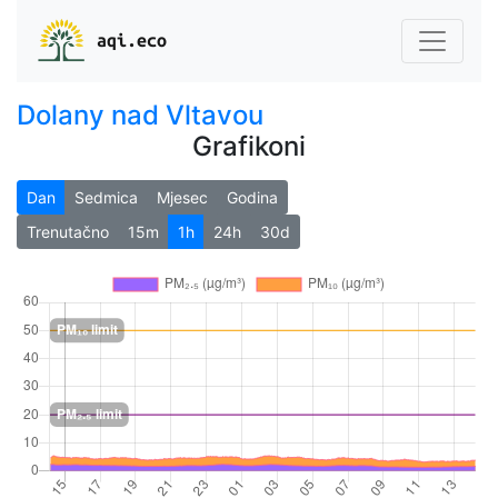
aqi.eco
Dolany nad Vltavou
Grafikoni
Dan
Sedmica
Mjesec
Godina
Trenutačno
15m
1h
24h
30d