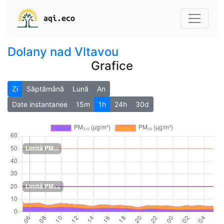
aqi.eco
Dolany nad Vltavou
Grafice
Zi
Săptămână
Lună
An
Date instantanee
15m
1h
24h
30d